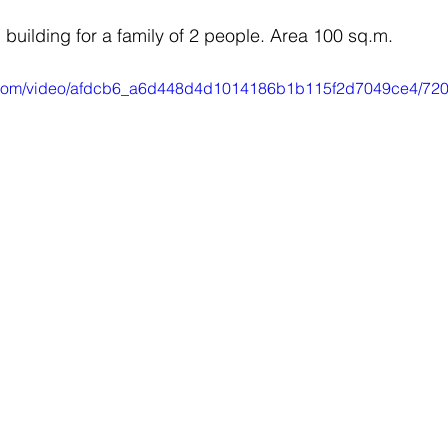
 building for a family of 2 people. Area 100 sq.m.
tic.com/video/afdcb6_a6d448d4d1014186b1b115f2d7049ce4/720